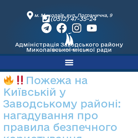
до
вмісту
м. Миколаїв, вул. Погранична, 9
(0512) 47-35-24
Адміністрація Заводського району
Миколаївської міської ради
офіційний вебпортал
Пожежа на
Київській у
Заводському районі:
нагадування про
правила безпечного