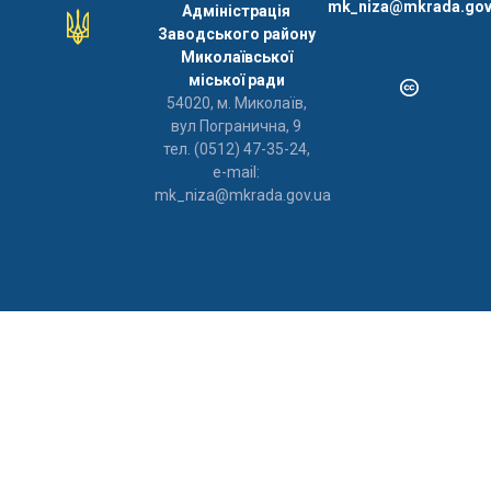
mk_niza@mkrada.gov
Адміністрація
Заводського району
Миколаївської
міської ради
54020, м. Миколаїв,
вул Погранична, 9
тел. (0512) 47-35-24,
e-mail:
mk_niza@mkrada.gov.ua