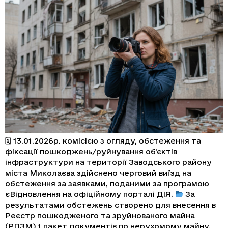
🗓 13.01.2026р. комісією з огляду, обстеження та
фіксації пошкоджень/руйнування об’єктів
інфраструктури на території Заводського району
міста Миколаєва здійснено черговий виїзд на
обстеження за заявками, поданими за програмою
єВідновлення на офіційному порталі ДІЯ.
За
результатами обстежень створено для внесення в
Реєстр пошкодженого та зруйнованого майна
(РПЗМ) 1 пакет документів по нерухомому майну,