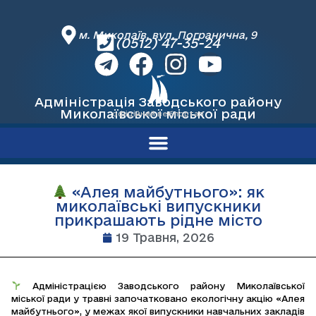
м. Миколаїв, вул. Погранична, 9
(0512) 47-35-24
Адміністрація Заводського району
Миколаївської міської ради
офіційний вебпортал
«Алея майбутнього»: як
миколаївські випускники
прикрашають рідне місто
19 Травня, 2026
Адміністрацією Заводського району Миколаївської
міської ради у травні започатковано екологічну акцію «Алея
майбутнього», у межах якої випускники навчальних закладів