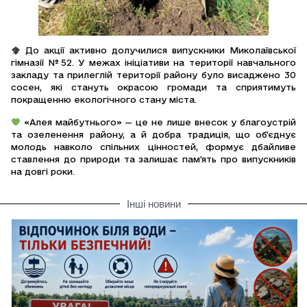
До акції активно долучилися випускники Миколаївської
гімназії №52. У межах ініціативи на території навчального
закладу та прилеглій території району було висаджено 30
сосен, які стануть окрасою громади та сприятимуть
покращенню екологічного стану міста.
«Алея майбутнього» — це не лише внесок у благоустрій
та озеленення району, а й добра традиція, що об’єднує
молодь навколо спільних цінностей, формує дбайливе
ставлення до природи та залишає пам’ять про випускників
на довгі роки.
Інші новини