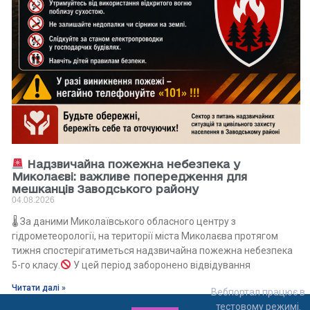
Надзвичайна пожежна небезпека у
Миколаєві: важливе попередження для
мешканців Заводського району
04.08.2026
🌡 За даними Миколаївського обласного центру з
гідрометеорології, на території міста Миколаєва протягом
тижня спостерігатиметься надзвичайна пожежна небезпека
5-го класу.
У цей період заборонено відвідування
Читати далі »
Вебпортал працює в
тестовому режимі.