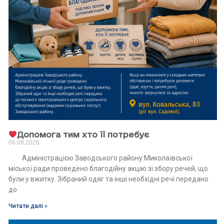
Допомога тим хто її потребує
06.08.2026
Адміністрацією Заводського району Миколаївської
міської ради проведено благодійну акцію зі збору речей, що
були у вжитку. Зібраний одяг та інші необхідні речі передано
до
Читати далі »