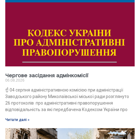
Чергове засідання адмінкомісії
06.08.2026
☝️ 04 серпня адміністративною комісією при адміністрації
Заводського району Миколаївської міської ради розглянуто
26 протоколів про адміністративні правопорушення
відповідальність за які передбачена Кодексом України про
Читати далі »