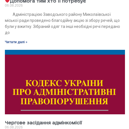
Допомога тим хто її потребує
06.08.2026
Адміністрацією Заводського району Миколаївської
міської ради проведено благодійну акцію зі збору речей, що
були у вжитку. Зібраний одяг та інші необхідні речі передано
до
Читати далі »
Чергове засідання адмінкомісії
06.08.2026