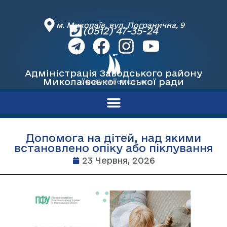
м. Миколаїв, вул. Погранична, 9
(0512) 47-35-24
Адміністрація Заводського району
Миколаївської міської ради
офіційний вебпортал
Допомога на дітей, над якими
встановлено опіку або піклування
23 Червня, 2026