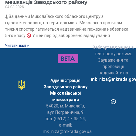
мешканців Заводського району
04.08.2026
🌡 За даними Миколаївського обласного центру з
гідрометеорології, на території міста Миколаєва протягом
тижня спостерігатиметься надзвичайна пожежна небезпека
5-го класу.
У цей період заборонено відвідування
Читати далі »
Вебпортал працює в
тестовому режимі.
Зауваження та
пропозиції
надсилайте на
mk_niza@mkrada.gov
Адміністрація
Заводського району
Миколаївської
міської ради
54020, м. Миколаїв,
вул Погранична, 9
тел. (0512) 47-35-24,
e-mail:
mk_niza@mkrada.gov.ua