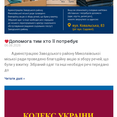
Допомога тим хто її потребує
06.08.2026
Адміністрацією Заводського району Миколаївської
міської ради проведено благодійну акцію зі збору речей, що
були у вжитку. Зібраний одяг та інші необхідні речі передано
до
Читати далі »