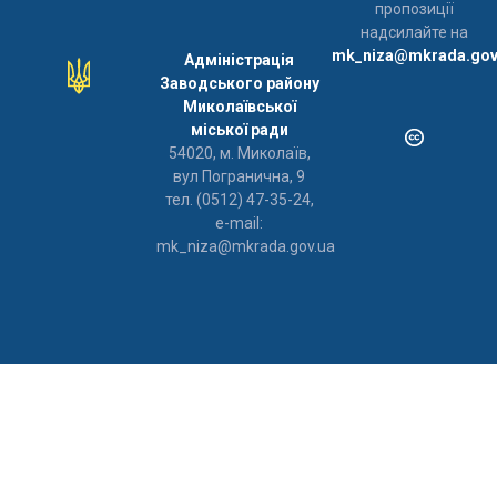
пропозиції
надсилайте на
mk_niza@mkrada.gov
Адміністрація
Заводського району
Миколаївської
міської ради
54020, м. Миколаїв,
вул Погранична, 9
тел. (0512) 47-35-24,
e-mail:
mk_niza@mkrada.gov.ua