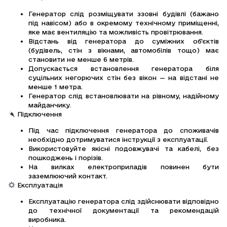
Генератор слід розміщувати ззовні будівлі (бажано
під навісом) або в окремому технічному приміщенні,
яке має вентиляцію та можливість провітрювання.
Відстань від генератора до суміжних об’єктів
(будівель, стін з вікнами, автомобілів тощо) має
становити не менше 6 метрів.
Допускається встановлення генератора біля
суцільних негорючих стін без вікон — на відстані не
менше 1 метра.
Генератор слід встановлювати на рівному, надійному
майданчику.
Підключення
Під час підключення генератора до споживачів
необхідно дотримуватися інструкції з експлуатації.
Використовуйте якісні подовжувачі та кабелі, без
пошкоджень і порізів.
На вилках електроприладів повинен бути
заземлюючий контакт.
Експлуатація
Експлуатацію генератора слід здійснювати відповідно
до технічної документації та рекомендацій
виробника.