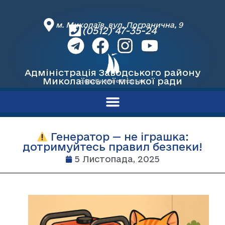
м. Миколаїв, вул. Погранична, 9
(0512) 47-35-24
Адміністрація Заводського району
Миколаївської міської ради
офіційний вебпортал
Генератор — не іграшка:
дотримуйтесь правил безпеки!
5 Листопада, 2025