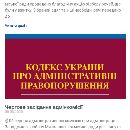
міської ради проведено благодійну акцію зі збору речей, що
були у вжитку. Зібраний одяг та інші необхідні речі передано
до
Читати далі »
Чергове засідання адмінкомісії
06.08.2026
☝️ 04 серпня адміністративною комісією при адміністрації
Заводського району Миколаївської міської ради розглянуто