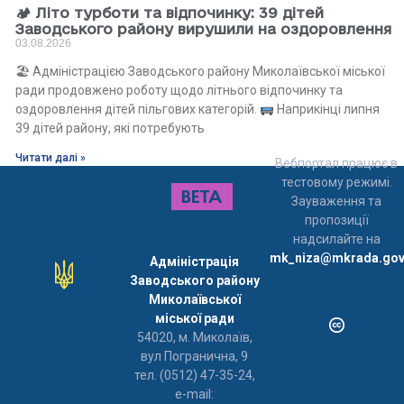
🏕 Літо турботи та відпочинку: 39 дітей
Заводського району вирушили на оздоровлення
03.08.2026
🏖 Адміністрацією Заводського району Миколаївської міської
ради продовжено роботу щодо літнього відпочинку та
оздоровлення дітей пільгових категорій.
Наприкінці липня
39 дітей району, які потребують
Читати далі »
Вебпортал працює в
тестовому режимі.
Зауваження та
пропозиції
надсилайте на
mk_niza@mkrada.gov
Адміністрація
Заводського району
Миколаївської
міської ради
54020, м. Миколаїв,
вул Погранична, 9
тел. (0512) 47-35-24,
e-mail: