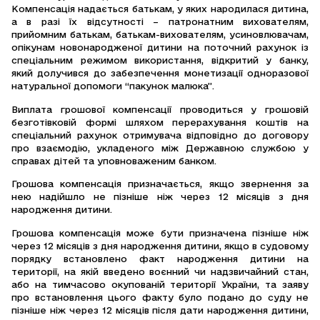
Компенсація надається батькам, у яких народилася дитина,
а в разі їх відсутності – патронатним вихователям,
прийомним батькам, батькам-вихователям, усиновлювачам,
опікунам новонародженої дитини на поточний рахунок із
спеціальним режимом використання, відкритий у банку,
який долучився до забезпечення монетизації одноразової
натуральної допомоги “пакунок малюка”.
Виплата грошової компенсації проводиться у грошовій
безготівковій формі шляхом перерахування коштів на
спеціальний рахунок отримувача відповідно до договору
про взаємодію, укладеного між Державною службою у
справах дітей та уповноваженим банком.
Грошова компенсація призначається, якщо звернення за
нею надійшло не пізніше ніж через 12 місяців з дня
народження дитини.
Грошова компенсація може бути призначена пізніше ніж
через 12 місяців з дня народження дитини, якщо в судовому
порядку встановлено факт народження дитини на
території, на якій введено воєнний чи надзвичайний стан,
або на тимчасово окупованій території України, та заяву
про встановлення цього факту було подано до суду не
пізніше ніж через 12 місяців після дати народження дитини,