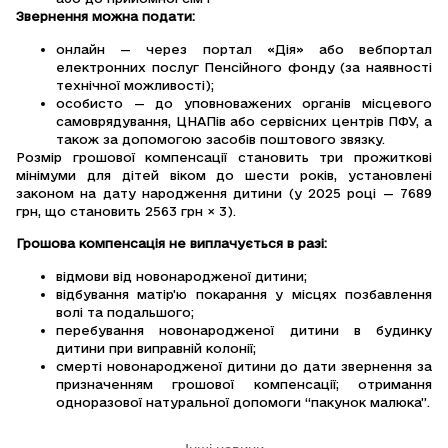
Звернення можна подати:
онлайн — через портал «Дія» або вебпортал
електронних послуг Пенсійного фонду (за наявності
технічної можливості);
особисто — до уповноважених органів місцевого
самоврядування, ЦНАПів або сервісних центрів ПФУ, а
також за допомогою засобів поштового звязку.
Розмір грошової компенсації становить три прожиткові
мінімуми для дітей віком до шести років, установлені
законом на дату народження дитини (у 2025 році — 7689
грн, що становить 2563 грн × 3).
Грошова компенсація не виплачується в разі:
відмови від новонародженої дитини;
відбування матір’ю покарання у місцях позбавлення
волі та подальшого;
перебування новонародженої дитини в будинку
дитини при виправній колонії;
смерті новонародженої дитини до дати звернення за
призначенням грошової компенсації; отримання
одноразової натуральної допомоги “пакунок малюка”.