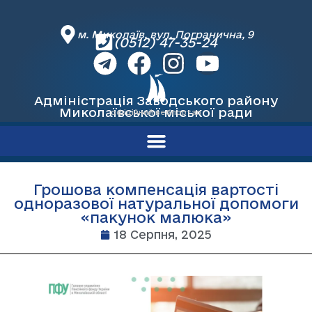
м. Миколаїв, вул. Погранична, 9
(0512) 47-35-24
Адміністрація Заводського району
Миколаївської міської ради
офіційний вебпортал
Грошова компенсація вартості
одноразової натуральної допомоги
«пакунок малюка»
18 Серпня, 2025