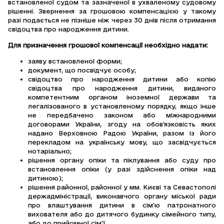
встановленої судом та зазначеної в ухваленому судовому
рішенні. Звернення за грошовою компенсацією у такому
разі подається не пізніше ніж через 30 днів після отримання
свідоцтва про народження дитини.
Для призначення грошової компенсації необхідно надати:
заяву встановленої форми;
документ, що посвідчує особу;
свідоцтво про народження дитини або копію
свідоцтва про народження дитини, виданого
компетентним органом іноземної держави та
легалізованого в установленому порядку, якщо інше
не передбачено законом або міжнародними
договорами України, згоду на обов’язковість яких
надано Верховною Радою України, разом із його
перекладом на українську мову, що засвідчується
нотаріально;
рішення органу опіки та піклування або суду про
встановлення опіки (у разі здійснення опіки над
дитиною);
рішення районної, районної у мм. Києві та Севастополі
держадміністрації, виконавчого органу міської ради
про влаштування дитини в сім’ю патронатного
вихователя або до дитячого будинку сімейного типу,
або до прийомної сім’ї