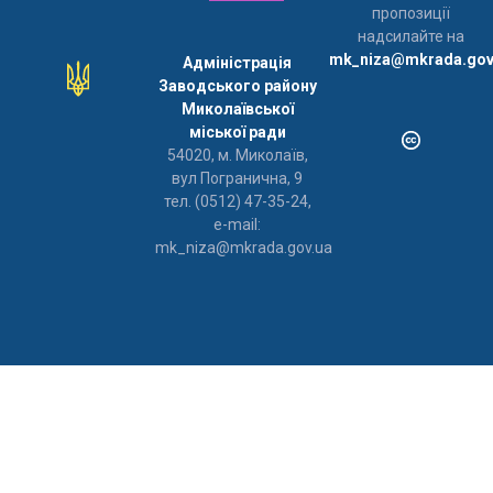
пропозиції
надсилайте на
mk_niza@mkrada.gov
Адміністрація
Заводського району
Миколаївської
міської ради
54020, м. Миколаїв,
вул Погранична, 9
тел. (0512) 47-35-24,
e-mail:
mk_niza@mkrada.gov.ua