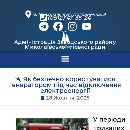
м. Миколаїв, вул. Погранична, 9
(0512) 47-35-24
Адміністрація Заводського району
Миколаївської міської ради
офіційний вебпортал
Як безпечно користуватися
генератором під час відключення
електроенергії
28 Жовтня, 2025
У періоди
тривалих