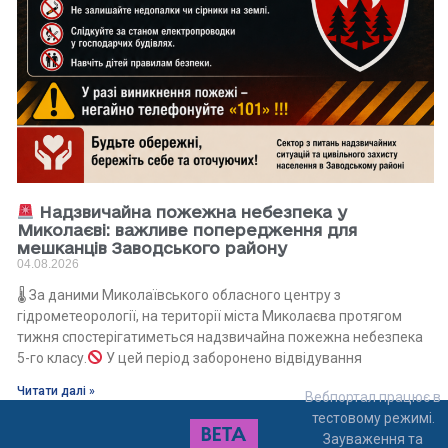
Надзвичайна пожежна небезпека у
Миколаєві: важливе попередження для
мешканців Заводського району
04.08.2026
🌡 За даними Миколаївського обласного центру з
гідрометеорології, на території міста Миколаєва протягом
тижня спостерігатиметься надзвичайна пожежна небезпека
5-го класу.
У цей період заборонено відвідування
Читати далі »
Вебпортал працює в
тестовому режимі.
Зауваження та