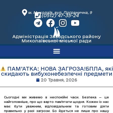
м. Миколаїв, вул. Погранична, 9
(0512) 47-35-24
Адміністрація Заводського району
Миколаївської міської ради
офіційний вебпортал
ПАМ’АТКА: НОВА ЗАГРОЗА!БПЛА, які
скидають вибухонебезпечні предмети
20 Травня, 2026
Сьогодні ми живемо в неспокійні часи. Безпека — це
найголовніше, про що варто пам’ятати щодня. Кожен із нас
має бути уважним, відповідальним та готовим діяти
правильно у разі загрози. Бо йдеться не лише про нашу