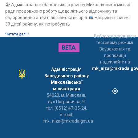
🏖 Адміністрацією Заводського району Миколаївської міської
ради продовжено роботу щодо літнього відпочинку та
оздоровлення дітей пільгових категорій.
Наприкінці липня
39 дітей району, які потребують
Читати далі »
Вебпортал працює в
тестовому режимі.
Зауваження та
пропозиції
надсилайте на
mk_niza@mkrada.gov
Адміністрація
Заводського району
Миколаївської
міської ради
54020, м. Миколаїв,
вул Погранична, 9
тел. (0512) 47-35-24,
e-mail:
mk_niza@mkrada.gov.ua