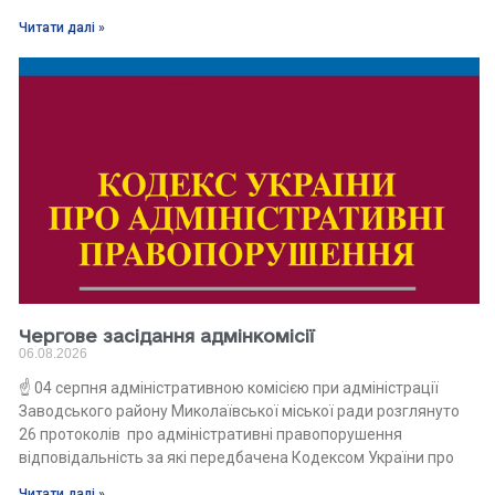
Читати далі »
Чергове засідання адмінкомісії
06.08.2026
☝️ 04 серпня адміністративною комісією при адміністрації
Заводського району Миколаївської міської ради розглянуто
26 протоколів про адміністративні правопорушення
відповідальність за які передбачена Кодексом України про
Читати далі »