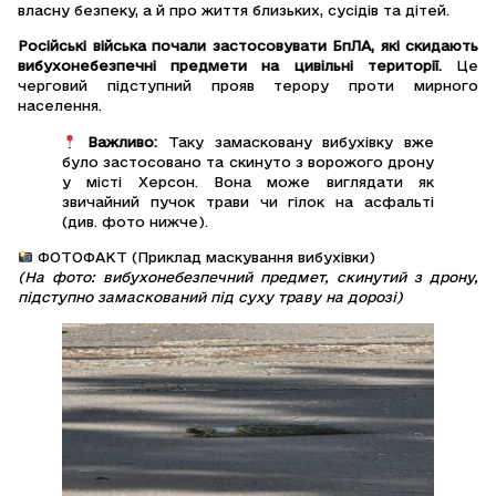
власну безпеку, а й про життя близьких, сусідів та дітей.
Російські війська почали застосовувати БпЛА, які скидають
вибухонебезпечні предмети на цивільні території.
Це
черговий підступний прояв терору проти мирного
населення.
Важливо:
Таку замасковану вибухівку вже
було застосовано та скинуто з ворожого дрону
у місті Херсон. Вона може виглядати як
звичайний пучок трави чи гілок на асфальті
(див. фото нижче).
ФОТОФАКТ (Приклад маскування вибухівки)
(На фото: вибухонебезпечний предмет, скинутий з дрону,
підступно замаскований під суху траву на дорозі)