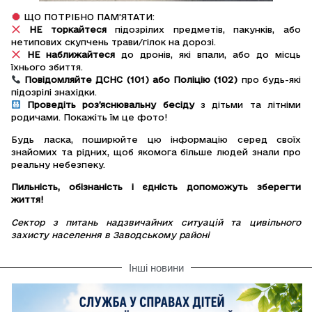
ЩО ПОТРІБНО ПАМ’ЯТАТИ:
НЕ торкайтеся
підозрілих предметів, пакунків, або
нетипових скупчень трави/гілок на дорозі.
НЕ наближайтеся
до дронів, які впали, або до місць
їхнього збиття.
Повідомляйте ДСНС (101) або Поліцію (102)
про будь-які
підозрілі знахідки.
Проведіть роз’яснювальну бесіду
з дітьми та літніми
родичами. Покажіть їм це фото!
Будь ласка, поширюйте цю інформацію серед своїх
знайомих та рідних, щоб якомога більше людей знали про
реальну небезпеку.
Пильність, обізнаність і єдність допоможуть зберегти
життя!
Сектор з питань надзвичайних ситуацій та цивільного
захисту населення в Заводському районі
Інші новини