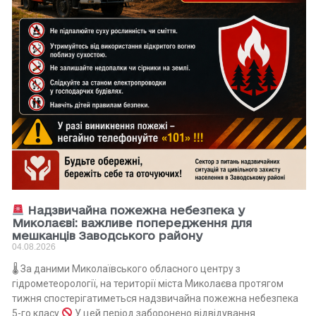
Надзвичайна пожежна небезпека у
Миколаєві: важливе попередження для
мешканців Заводського району
04.08.2026
🌡 За даними Миколаївського обласного центру з
гідрометеорології, на території міста Миколаєва протягом
тижня спостерігатиметься надзвичайна пожежна небезпека
5-го класу.
У цей період заборонено відвідування