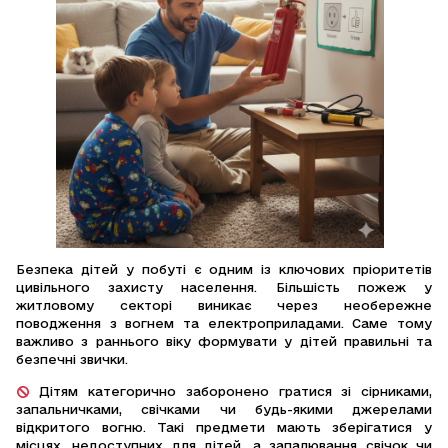
Безпека дітей у побуті є одним із ключових пріоритетів
цивільного захисту населення. Більшість пожеж у
житловому секторі виникає через необережне
поводження з вогнем та електроприладами. Саме тому
важливо з раннього віку формувати у дітей правильні та
безпечні звички.
Дітям категорично заборонено гратися зі сірниками,
запальничками, свічками чи будь-якими джерелами
відкритого вогню. Такі предмети мають зберігатися у
місцях, недоступних для дітей, а запалювання свічок чи