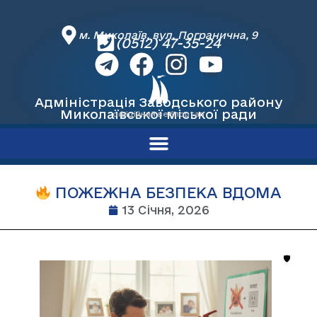
м. Миколаїв, вул. Погранична, 9
(0512) 47-35-24
Адміністрація Заводського району
Миколаївської міської ради
офіційний вебпортал
ПОЖЕЖНА БЕЗПЕКА ВДОМА
13 Січня, 2026
🛡