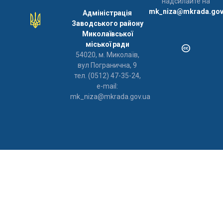
надсилайте на
mk_niza@mkrada.gov
Адміністрація
Заводського району
Миколаївської
міської ради
54020, м. Миколаїв,
вул Погранична, 9
тел. (0512) 47-35-24,
e-mail:
mk_niza@mkrada.gov.ua