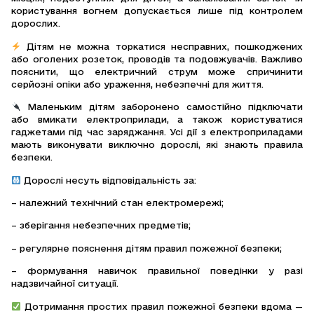
користування вогнем допускається лише під контролем
дорослих.
Дітям не можна торкатися несправних, пошкоджених
або оголених розеток, проводів та подовжувачів. Важливо
пояснити, що електричний струм може спричинити
серйозні опіки або ураження, небезпечні для життя.
Маленьким дітям заборонено самостійно підключати
або вмикати електроприлади, а також користуватися
гаджетами під час заряджання. Усі дії з електроприладами
мають виконувати виключно дорослі, які знають правила
безпеки.
Дорослі несуть відповідальність за:
– належний технічний стан електромережі;
– зберігання небезпечних предметів;
– регулярне пояснення дітям правил пожежної безпеки;
– формування навичок правильної поведінки у разі
надзвичайної ситуації.
Дотримання простих правил пожежної безпеки вдома —