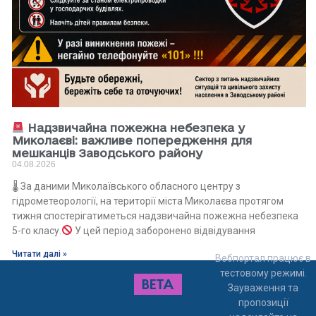
Надзвичайна пожежна небезпека у
Миколаєві: важливе попередження для
мешканців Заводського району
04.08.2026
🌡 За даними Миколаївського обласного центру з
гідрометеорології, на території міста Миколаєва протягом
тижня спостерігатиметься надзвичайна пожежна небезпека
5-го класу.
У цей період заборонено відвідування
Читати далі »
Вебпортал працює в
тестовому режимі.
Зауваження та
пропозиції