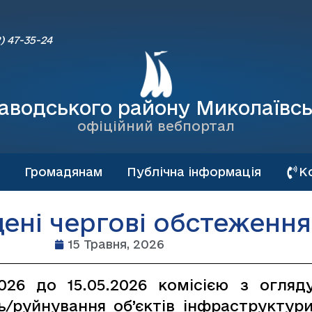
) 47-35-24
аводського району Миколаївсь
офіційний вебпортал
Громадянам
Публічна інформація
К
ені чергові обстеження
15 Травня, 2026
2026 до 15.05.2026 комісією з огляд
/руйнування об’єктів інфраструктури