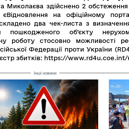
та Миколаєва здійснено 2 обстеження
єВідновлення на офіційному порта
складено два чек-листа з визначенн
ня пошкодженого об’єкту нерухо
ну роботу стосовно можливості ре
осійської Федерації проти України (R
стр збитків: https://www.rd4u.coe.int/
Інші новини