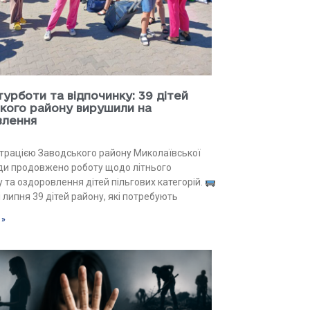
 турботи та відпочинку: 39 дітей
кого району вирушили на
влення
страцією Заводського району Миколаївської
ади продовжено роботу щодо літнього
 та оздоровлення дітей пільгових категорій.
 липня 39 дітей району, які потребують
 »