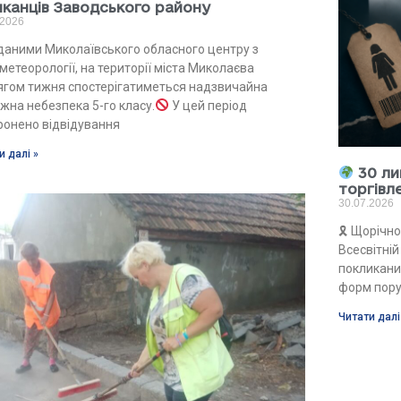
канців Заводського району
.2026
а даними Миколаївського обласного центру з
метеорології, на території міста Миколаєва
ягом тижня спостерігатиметься надзвичайна
жна небезпека 5-го класу.
У цей період
ронено відвідування
и далі »
30 ли
торгівл
30.07.2026
🎗 Щорічно
Всесвітні
покликани
форм пор
Читати далі