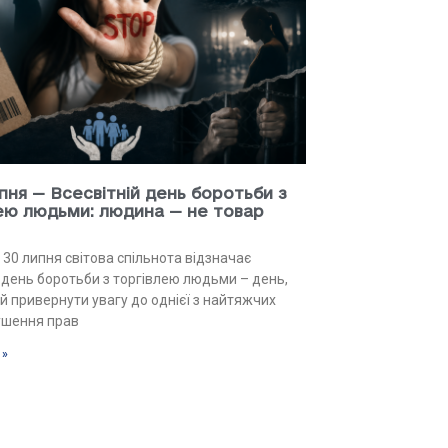
пня — Всесвітній день боротьби з
ею людьми: людина — не товар
 30 липня світова спільнота відзначає
й день боротьби з торгівлею людьми – день,
й привернути увагу до однієї з найтяжчих
ушення прав
 »