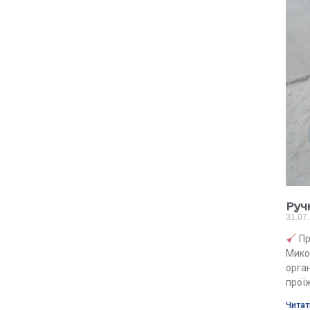
Руч
31.07
Пр
Микол
орга
проїж
Читат