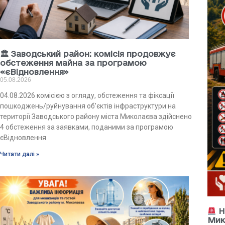
🏛 Заводський район: комісія продовжує
обстеження майна за програмою
«єВідновлення»
05.08.2026
04.08.2026 комісією з огляду, обстеження та фіксації
пошкоджень/руйнування об’єктів інфраструктури на
території Заводського району міста Миколаєва здійснено
4 обстеження за заявками, поданими за програмою
єВідновлення
Читати далі »
Н
Мик