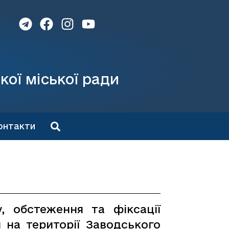
кої міської ради
онтакти
у, обстеження та фіксації
 на території Заводського