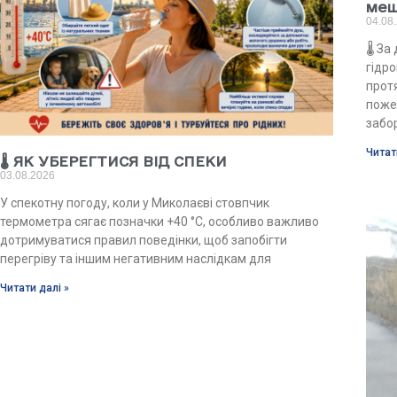
меш
04.08
🌡 З
гідро
прот
поже
забо
Читат
🌡 ЯК УБЕРЕГТИСЯ ВІД СПЕКИ
03.08.2026
У спекотну погоду, коли у Миколаєві стовпчик
термометра сягає позначки +40 °C, особливо важливо
дотримуватися правил поведінки, щоб запобігти
перегріву та іншим негативним наслідкам для
Читати далі »