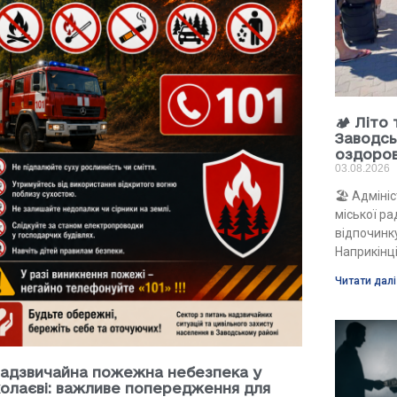
🏕 Літо
Заводсь
оздоро
03.08.2026
🏖 Адміні
міської р
відпочинку
Наприкінці
Читати далі
адзвичайна пожежна небезпека у
олаєві: важливе попередження для