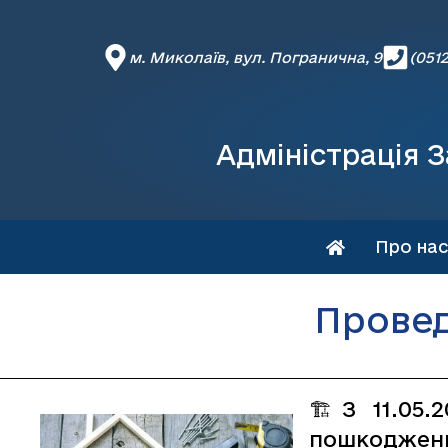
м. Миколаїв, вул. Погранична, 9
(0512
Адміністрація З
Про нас
Провед
🏗З 11.05.
пошкоджень