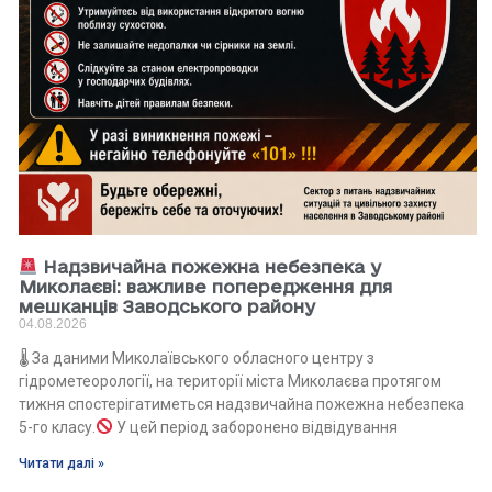
Надзвичайна пожежна небезпека у
Миколаєві: важливе попередження для
мешканців Заводського району
04.08.2026
🌡 За даними Миколаївського обласного центру з
гідрометеорології, на території міста Миколаєва протягом
тижня спостерігатиметься надзвичайна пожежна небезпека
5-го класу.
У цей період заборонено відвідування
Читати далі »