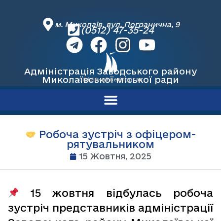
м. Миколаїв, вул. Погранична, 9
(0512) 47-35-24
Адміністрація Заводського району
Миколаївської міської ради
офіційний вебпортал
Робоча зустріч з офіцером-
рятувальником
15 Жовтня, 2025
15 жовтня відбулась робоча
зустріч представників адміністрації