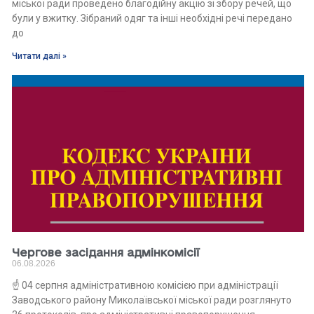
міської ради проведено благодійну акцію зі збору речей, що
були у вжитку. Зібраний одяг та інші необхідні речі передано
до
Читати далі »
Чергове засідання адмінкомісії
06.08.2026
☝️ 04 серпня адміністративною комісією при адміністрації
Заводського району Миколаївської міської ради розглянуто