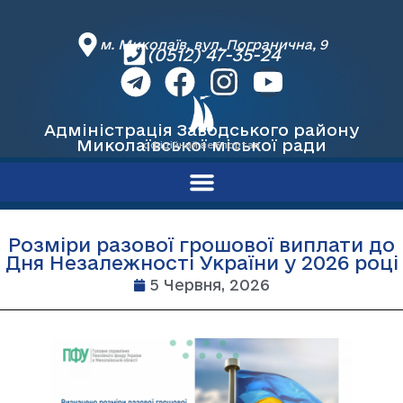
м. Миколаїв, вул. Погранична, 9
(0512) 47-35-24
Адміністрація Заводського району
Миколаївської міської ради
офіційний вебпортал
Розміри разової грошової виплати до
Дня Незалежності України у 2026 році
5 Червня, 2026