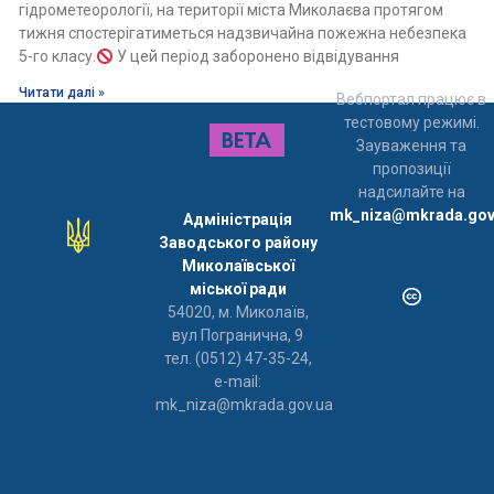
гідрометеорології, на території міста Миколаєва протягом
тижня спостерігатиметься надзвичайна пожежна небезпека
5-го класу.
У цей період заборонено відвідування
Читати далі »
Вебпортал працює в
тестовому режимі.
Зауваження та
пропозиції
надсилайте на
mk_niza@mkrada.gov
Адміністрація
Заводського району
Миколаївської
міської ради
54020, м. Миколаїв,
вул Погранична, 9
тел. (0512) 47-35-24,
e-mail:
mk_niza@mkrada.gov.ua