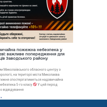
ичайна пожежна небезпека у
ві: важливе попередження для
ів Заводського району
ими Миколаївського обласного центру з
рології, на території міста Миколаєва
тижня спостерігатиметься надзвичайна
ебезпека 5-го класу.
У цей період
о відвідування
 »