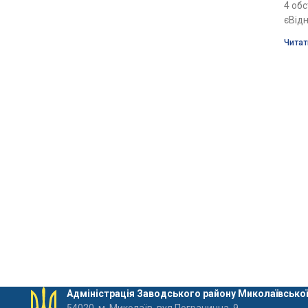
4 об
єВід
Читат
Адміністрація Заводського району Миколаївської
54020, м. Миколаїв, вул Погранична, 9