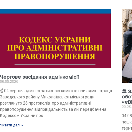
Чергове засідання адмінкомісії
06.08.2026
☝️ 04 серпня адміністративною комісією при адміністрації
🏛 
обс
Заводського району Миколаївської міської ради
«єВ
розглянуто 26 протоколів про адміністративні
05.08
правопорушення відповідальність за які передбачена
Кодексом України про
04.08
пошк
Читати далі »
тери