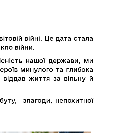
товій війні. Це дата стала
кло війни.
існість нашої держави, ми
героїв минулого та глибока
 віддав життя за вільну й
буту, злагоди, непохитної