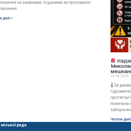
стеження за заявками, поданими за програмою
новлення
и далі »
Надзв
Миколає
мешканц
04.08.2026
🌡 За дан
гідрометео
протягом 
пожежна н
заборонен
Читати далі
 міської ради