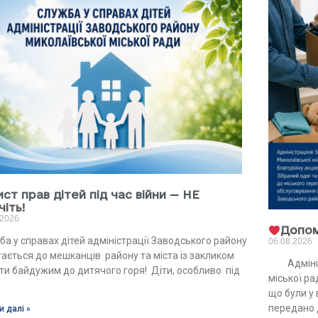
ист прав дітей під час війни — НЕ
чіть!
.2026
Допом
ба у справах дітей адміністрації Заводського району
06.08.2026
тається до мешканців району та міста із закликом
Адмініст
ути байдужим до дитячого горя! Діти, особливо під
міської ра
що були у 
передано 
и далі »