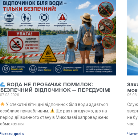
ВОДА НЕ ПРОБАЧАЄ ПОМИЛОК:
Зах
БЕЗПЕЧНИЙ ВІДПОЧИНОК — ПЕРЕДУСІМ!
мов
07.08.2026
06.08
У спекотні літні дні відпочинок біля води здається
Служ
особливо привабливим.
Ще раз нагадуємо, що на
звер
період дії воєнного стану в Миколаєві запроваджено
не б
обмеження
час
Читати далі »
Читат