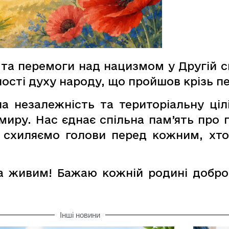
та перемоги над нацизмом у Другій сві
ості духу народу, що пройшов крізь пе
на незалежність та територіальну ціл
миру. Нас єднає спільна пам’ять про 
и схиляємо голови перед кожним, хто
ва живим! Бажаю кожній родині добро
Інші новини