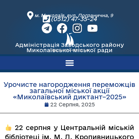
м. Миколаїв, вул. Погранична, 9
(0512) 47-35-24
Адміністрація Заводського району
Миколаївської міської ради
офіційний вебпортал
Урочисте нагородження переможців
загальної міської акції
«Миколаївський диктант–2025»
22 Серпня, 2025
22 серпня у Центральній міській
бібліотеці ім. М. Л. Кропивницького