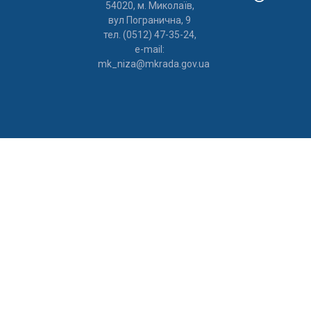
54020, м. Миколаїв,
вул Погранична, 9
тел. (0512) 47-35-24,
e-mail:
mk_niza@mkrada.gov.ua