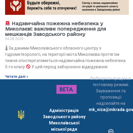
Надзвичайна пожежна небезпека у
Миколаєві: важливе попередження для
мешканців Заводського району
04.08.2026
🌡 За даними Миколаївського обласного центру з
гідрометеорології, на території міста Миколаєва протягом
тижня спостерігатиметься надзвичайна пожежна небезпека
5-го класу.
У цей період заборонено відвідування
Читати далі »
Вебпортал працює в
тестовому режимі.
Зауваження та
пропозиції
надсилайте на
mk_niza@mkrada.gov
Адміністрація
Заводського району
Миколаївської
міської ради