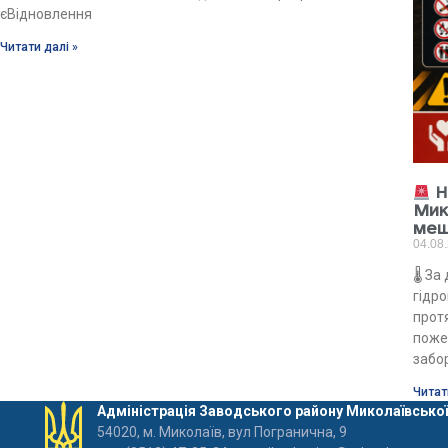
єВідновлення
Читати далі »
Н
Мик
меш
04.08
🌡 З
гідро
прот
поже
забо
Читат
Адміністрація Заводського району Миколаївської
54020, м. Миколаїв, вул Погранична, 9