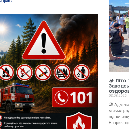
и далі »
🏕 Літо
Заводсь
оздоро
03.08.2026
🏖 Адміні
міської р
відпочинку
Наприкінці