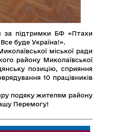
ди за підтримки БФ «Птахи
Все буде Україна!».
Миколаївської міської ради
кого району Миколаївської
дянську позицію, сприяння
врядування 10 працівників
иру подяку жителям району
нашу Перемогу!