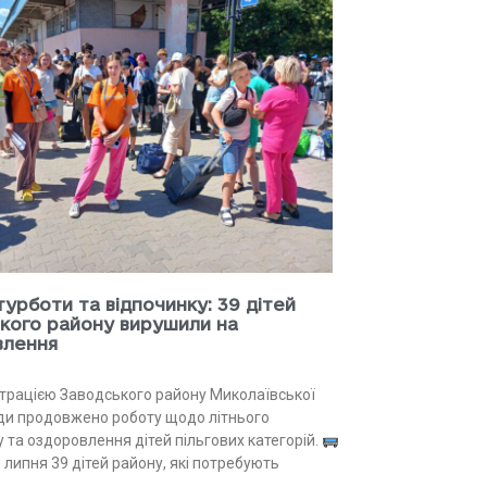
 турботи та відпочинку: 39 дітей
кого району вирушили на
влення
страцією Заводського району Миколаївської
ади продовжено роботу щодо літнього
 та оздоровлення дітей пільгових категорій.
 липня 39 дітей району, які потребують