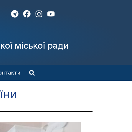
кої міської ради
онтакти
їни