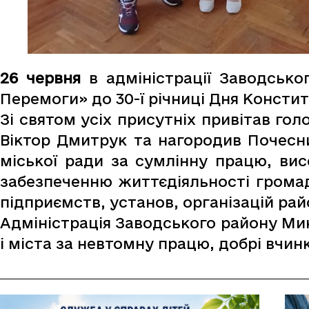
26 червня
в адміністрації Заводсько
Перемоги» до 30-ї річниці Дня Конститу
Зі святом усіх присутніх привітав гол
Віктор Дмитрук та нагородив Почесн
міської ради за сумлінну працю, ви
забезпеченню життєдіяльності громад
підприємств, установ, організацій рай
Адміністрація Заводського району Ми
і міста за невтомну працю, добрі вчин