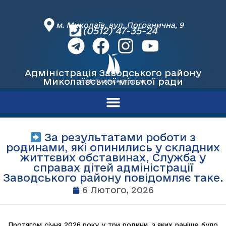
м. Миколаїв, вул. Погранична, 9
(0512) 47-35-24
Адміністрація Заводського району
Миколаївської міської ради
офіційний вебпортал
За результатами роботи з
родинами, які опинились у складних
життєвих обставинах, Служба у
справах дітей адміністрації
Заводського району повідомляє таке.
6 Лютого, 2026
Протягом січня 2026 року у три родини, з яких раніше було