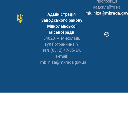
пропозиції
надсилайте на
mk_niza@mkrada.gov
Адміністрація
Заводського району
Миколаївської
міської ради
54020, м. Миколаїв,
вул Погранична, 9
тел. (0512) 47-35-24,
e-mail:
mk_niza@mkrada.gov.ua